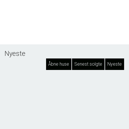
Nyeste
Åbne huse
Senest solgte
Nyeste