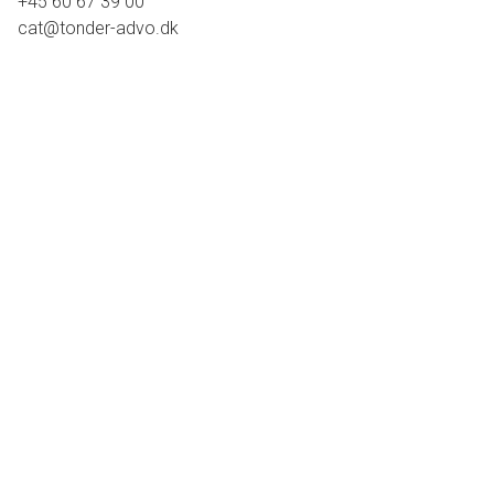
+45 60 67 39 00
cat@tonder-advo.dk