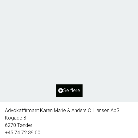
Borg 55,
6261 Bredebro
2
Boligareal
91
m
2
Grundareal
1.127
m
Ejendomstype
Villa
Se flere
395.000 kr.
Advokatfirmaet Karen Marie & Anders C. Hansen ApS
Kogade 3
6270
Tønder
+45 74 72 39 00