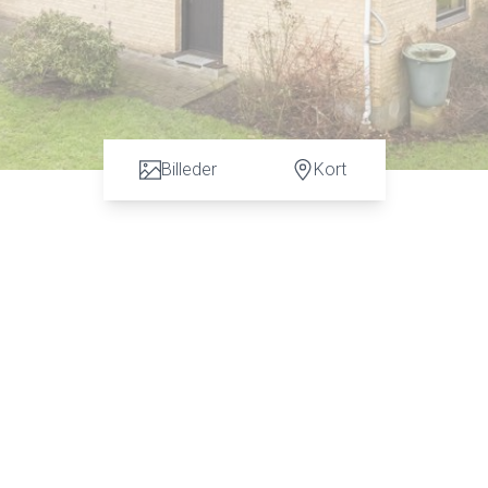
Billeder
Kort
n vurdering. God dialog hos os er et nøgleord og vi vil gøre en forskel. Kontakt ve
 C. Hansen på tlf: 7472 3900 eller 6067 3900 for en uforpligtende salgsvurderin