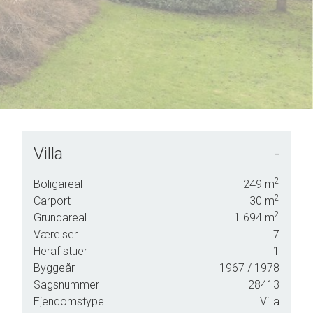
Villa
-
nligst
g.
2
Boligareal
249
m
2
Carport
30
m
2
Grundareal
1.694
m
Værelser
7
Heraf stuer
1
Byggeår
1967
/ 1978
Sagsnummer
28413
Ejendomstype
Villa