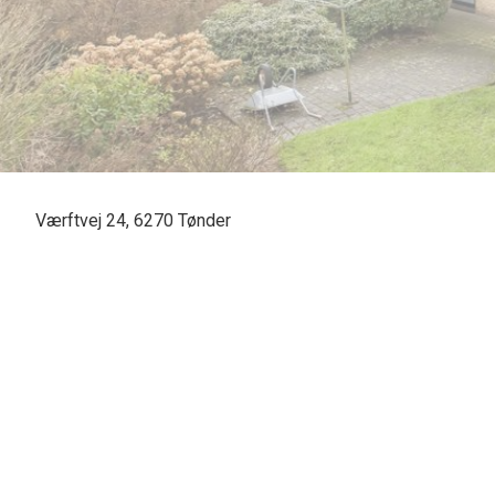
Værftvej 24, 6270 Tønder
SOLGT - skal vi også sælge din bolig? En vurdering hos os er mere end bare e
Casper Fonnesbech Thomsen fra Advokatfirmaet Karen Marie Hansen & Anders