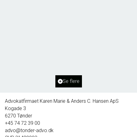
Borg 55,
6261 Bredebro
2
Boligareal
91
m
2
Grundareal
1.127
m
Ejendomstype
Villa
Se flere
395.000 kr.
Advokatfirmaet Karen Marie & Anders C. Hansen ApS
Kogade 3
6270
Tønder
+45 74 72 39 00
advo@tonder-advo.dk