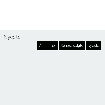
Nyeste
Åbne huse
Senest solgte
Nyeste