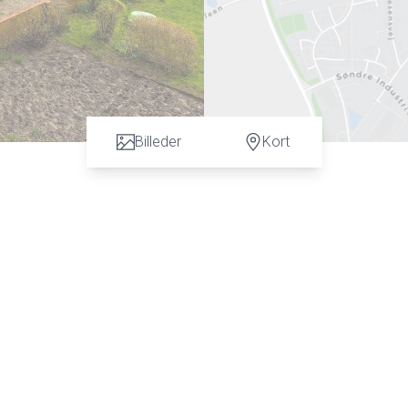
Billeder
Kort
n vurdering. God dialog hos os er et nøgleord og vi vil gøre en forskel. Kontakt ve
 C. Hansen på tlf: 7472 3900 eller 6067 3900 for en uforpligtende salgsvurderin