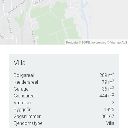
Villa
-
nligst
2
Boligareal
289
m
g.
2
Kælderareal
79
m
2
Garage
36
m
2
Grundareal
444
m
Værelser
2
Byggeår
1925
Sagsnummer
30167
Ejendomstype
Villa