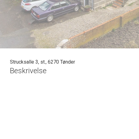
Strucksalle 3, st., 6270 Tønder
Beskrivelse
SOLGT - skal vi også sælge din bolig? En vurdering hos os er mere end bare e
Casper Fonnesbech Thomsen fra Advokatfirmaet Karen Marie Hansen & Anders