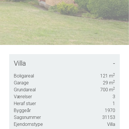
Villa
-
2
Boligareal
121
m
r en
2
Garage
29
m
2
Grundareal
700
m
Værelser
3
Heraf stuer
1
Byggeår
1970
Sagsnummer
31153
Ejendomstype
Villa