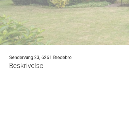
Søndervang 23, 6261 Bredebro
Beskrivelse
SOLGT - skal vi også sælge din bolig? En vurdering hos os er mere end b
Kontakt venligst Casper Fonnesbech Thomsen fra Advokatfirmaet Kar
uforpligtende salgsvurdering.