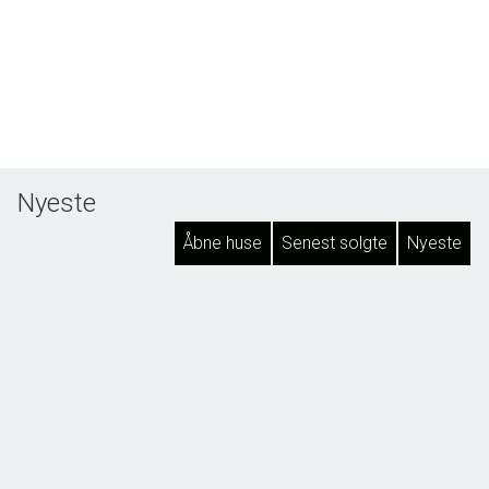
Nyeste
Åbne huse
Senest solgte
Nyeste