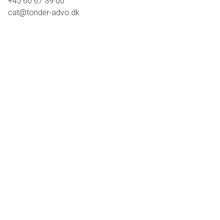
+45 60 67 39 00
cat@tonder-advo.dk