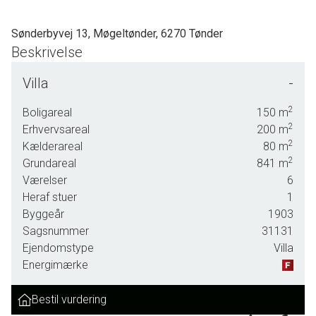
Sønderbyvej 13, Møgeltønder, 6270 Tønder
Beskrivelse
SOLGT - skal vi også sælge din bolig? En vurdering hos os er mere end
Villa
-
bare en vurdering. God dialog hos os er et nøgleord og vi vil gøre en forskel.
Kontakt venligst Casper Fonnesbech Thomsen fra Advokatfirmaet Karen
2
Boligareal
150
m
Marie Hansen & Anders C. Hansen på tlf: 7472 3900 eller 6067 3900 for en
2
Erhvervsareal
200
m
2
uforpligtende salgsvurdering.
Kælderareal
80
m
2
Grundareal
841
m
Værelser
6
Heraf stuer
1
Byggeår
1903
Sagsnummer
31131
Ejendomstype
Villa
Energimærke
Bestil vurdering