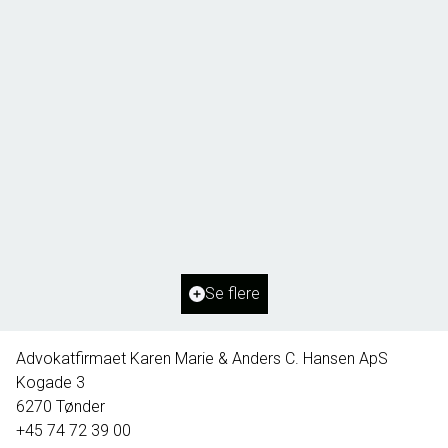
Borg 55,
6261 Bredebro
2
Boligareal
91
m
2
Grundareal
1.127
m
Ejendomstype
Villa
Se flere
395.000 kr.
Advokatfirmaet Karen Marie & Anders C. Hansen ApS
Kogade 3
6270
Tønder
+45 74 72 39 00