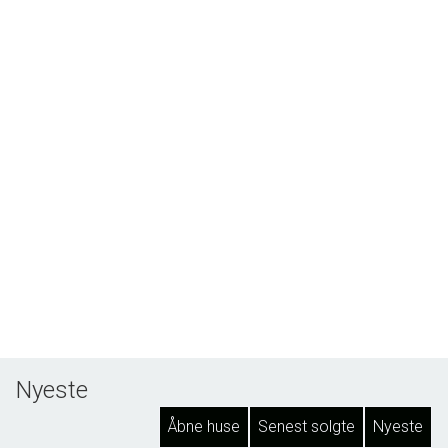
Nyeste
Åbne huse
Senest solgte
Nyeste