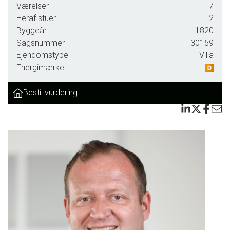
Værelser
7
Heraf stuer
2
Byggeår
1820
Sagsnummer
30159
Ejendomstype
Villa
Energimærke
Bestil vurdering