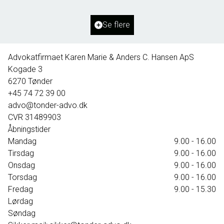
2
Grundareal
1.127
m
Ejendomstype
Villa
Se flere
395.000 kr.
Advokatfirmaet Karen Marie & Anders C. Hansen ApS
Kogade 3
6270
Tønder
+45 74 72 39 00
advo@tonder-advo.dk
CVR
31489903
Åbningstider
Mandag
9.00 - 16.00
Tirsdag
9.00 - 16.00
Onsdag
9.00 - 16.00
Torsdag
9.00 - 16.00
Fredag
9.00 - 15.30
Lørdag
Søndag