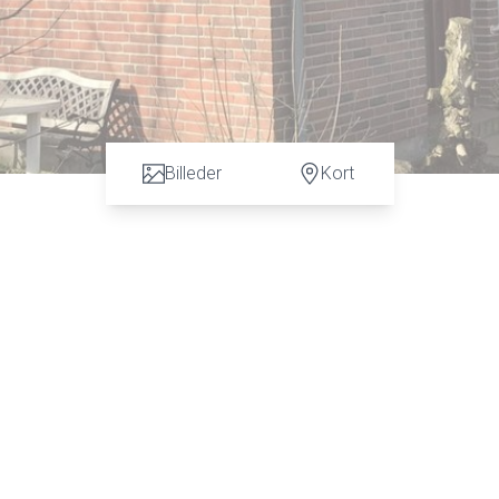
Billeder
Kort
e end bare en vurdering. God dialog hos os er et nøgleord og vi vil gø
tfirmaet Karen Marie Hansen & Anders C. Hansen på tlf: 7472 3900 el