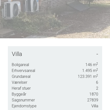
Villa
-
re en
ler
2
Boligareal
146
m
2
Erhvervsareal
1.495
m
2
Grundareal
123.391
m
Værelser
6
Heraf stuer
2
Byggeår
1870
Sagsnummer
27839
Ejendomstype
Villa