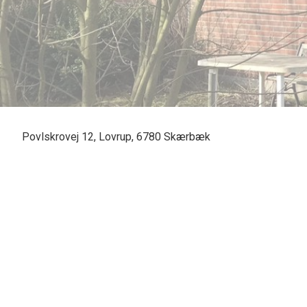
Povlskrovej 12, Lovrup, 6780 Skærbæk
SOLGT - skal vi også sælge din bolig? En vurdering hos os er mer
forskel. Kontakt venligst Casper Fonnesbech Thomsen fra Advoka
6067 3900 for en uforpligtende salgsvurdering.