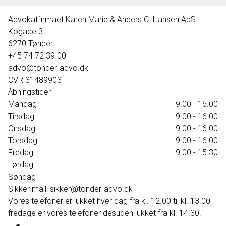
395.000 kr.
Advokatfirmaet Karen Marie & Anders C. Hansen ApS
Kogade 3
6270
Tønder
+45 74 72 39 00
advo@tonder-advo.dk
CVR
31489903
Åbningstider
Mandag
9.00 - 16.00
Tirsdag
9.00 - 16.00
Onsdag
9.00 - 16.00
Torsdag
9.00 - 16.00
Fredag
9.00 - 15.30
Lørdag
Søndag
Sikker mail: sikker@tonder-advo.dk
Vores telefoner er lukket hver dag fra kl. 12.00 til kl. 13.00 -
fredage er vores telefoner desuden lukket fra kl. 14.30.