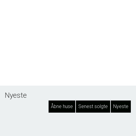
Nyeste
Åbne huse
Senest solgte
Nyeste