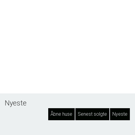
Nyeste
Åbne huse
Senest solgte
Nyeste