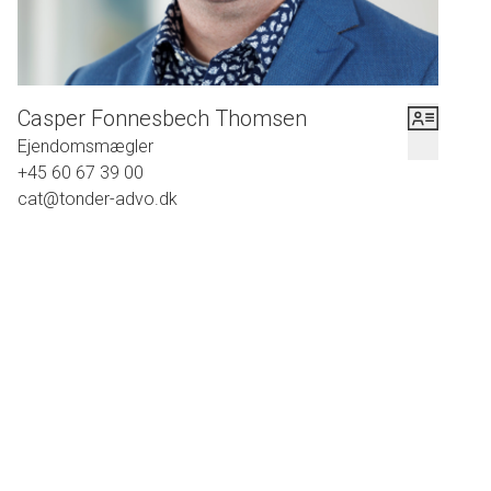
Kort og godt: bestil en fremvisning af denne dejlige villa, og tag derefter
familien under armen og sæt kursen mod Fuglekvarteret - vi glæder os til at
vise jer huset og den store have.
Casper Fonnesbech Thomsen
Mojn og velkommen til Mågen 10, 6270 Tønder.
Ejendomsmægler
+45 60 67 39 00
Kontakt venligst Advokatfirmaet Karen Marie & Anders C. Hansen på tlf.:
cat@tonder-advo.dk
7472 3900 eller 6067 3900 for fremvisning eller yderligere oplysninger.
Für Informationen über genehmigungsfreien Erwerb von Immobilien
folgen Sie folgendes Link: https://tonder-advo.dk/aufdeutsch.
Du kan sende dit ønske til en fremvisning på knappen nedenfor og vi
vil bestræbe os på at imødekomme dit ønske – dog skal vi først
forhøre os hos sælger samt undersøge i vores kalender. Vi ringer til
dig for at aftale endelig tid for en fremvisning.