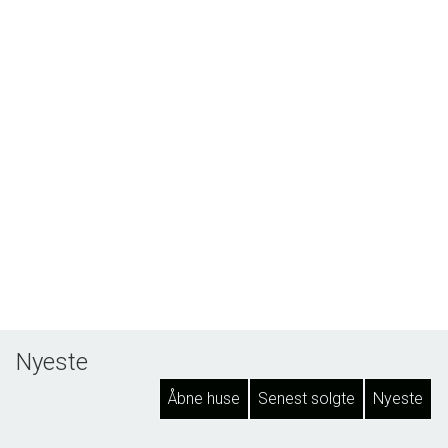
Nyeste
Åbne huse
Senest solgte
Nyeste