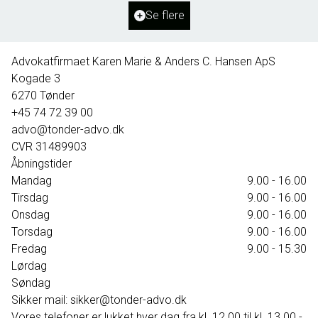
Ejendomstype
Villa
Se flere
395.000 kr.
Advokatfirmaet Karen Marie & Anders C. Hansen ApS
Kogade 3
6270
Tønder
+45 74 72 39 00
advo@tonder-advo.dk
CVR
31489903
Åbningstider
Mandag
9.00 - 16.00
Tirsdag
9.00 - 16.00
Onsdag
9.00 - 16.00
Torsdag
9.00 - 16.00
Fredag
9.00 - 15.30
Lørdag
Søndag
Sikker mail: sikker@tonder-advo.dk
Vores telefoner er lukket hver dag fra kl. 12.00 til kl. 13.00 -