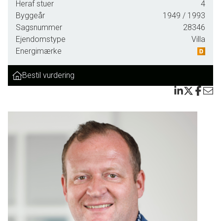
Heraf stuer
4
Byggeår
1949
/ 1993
Sagsnummer
28346
Ejendomstype
Villa
Energimærke
Bestil vurdering