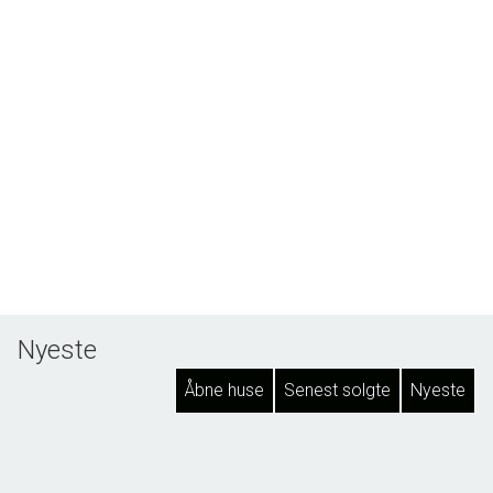
Nyeste
Åbne huse
Senest solgte
Nyeste