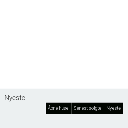
Nyeste
Åbne huse
Senest solgte
Nyeste