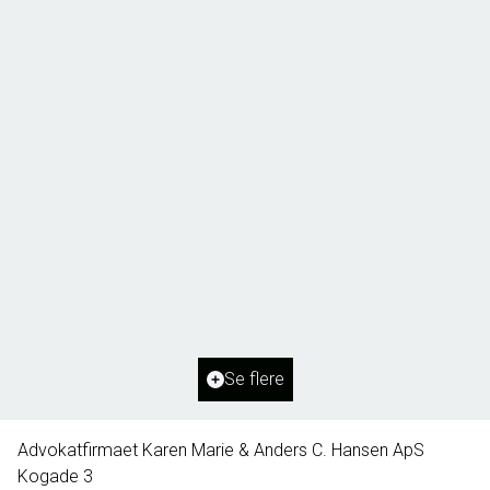
Borg 55,
6261 Bredebro
2
Boligareal
91
m
2
Grundareal
1.127
m
Ejendomstype
Villa
Se flere
395.000 kr.
Advokatfirmaet Karen Marie & Anders C. Hansen ApS
Kogade 3