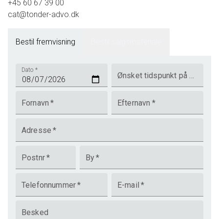
+45 60 67 39 00
cat@tonder-advo.dk
Bestil fremvisning
Bestil salgsmateriale
Dato
*
Ønsket tidspunkt på dagen
Fornavn
*
Efternavn
*
Adresse
*
Postnr
*
By
*
Telefonnummer
*
E-mail
*
Besked