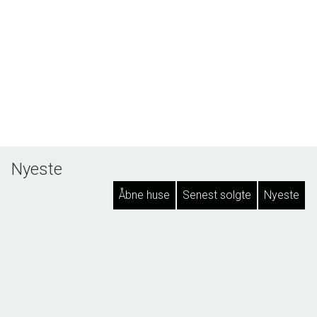
Nyeste
Åbne huse
Senest solgte
Nyeste