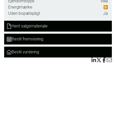
Ejendomstype
Villa
Energimærke
Haven giver gode muligheder for leg, afslapning og
Uden bopælspligt
Ja
hyggelige stunder med familie og venner.
Hent salgsmateriale
Til ejendommen hører desuden en 26 m2 carport med
plads til både bil og opbevaring.
Bestil fremvisning
Jejsing er et attraktivt lokalsamfund med et stærkt
fællesskab og gode faciliteter for børnefamilier. Her findes
Bestil vurdering
både børnehave og skole til og med 9. klasse, hvilket gør
hverdagen nem og tryg for familiens yngste.
Der er kort afstand til naturskønne omgivelser og gode
forbindelser til områdets større byer.
En villa med masser af muligheder for den næste ejer –
perfekt til familien, der ønsker fredelige omgivelser og et
velfungerende lokalsamfund.
Mojn og velkommen til Hostrupvej 18, 6270 Tønder.