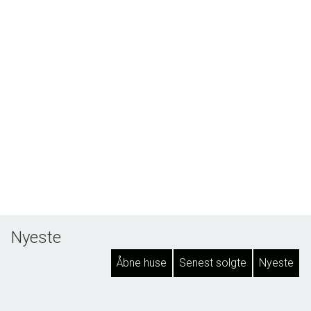
Nyeste
Åbne huse
Senest solgte
Nyeste