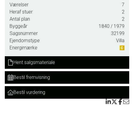
og roligt. Der er uhindret udsigt hele vejen rundt til de
Værelser
7
omkringliggende marker. Her får du masser af plads – både
Heraf stuer
2
fysisk og mentalt.
Antal plan
2
Byggeår
1840
/ 1979
Ejendommen rummer et stort stuehus og en velanlagt have
Sagsnummer
32199
med egen lille sø. Fra den dobbelte garage med kvalitets-
Ejendomstype
Villa
elporte fra Novoferm er der direkte adgang til stuehuset.
Energimærke
Ejendommen har et boligareal på 290 m² og tilhørende et
Hent salgsmateriale
stort værksted med port. Derudover er der et rummeligt
maskinhus med mange anvendelsesmuligheder – ideelt til
Bestil fremvisning
hobbyaktiviteter eller dyrehold.
Der har tidligere været drevet kombineret bolig og erhverv
Bestil vurdering
fra ejendommen, hvilket naturligvis fortsat er en mulighed.
Der er også gode betingelser for fx to familier, der ønsker
at bo under samme tag, Bed & Breakfast eller noget helt
tredje.
Opvarmningen sker via centralvarme fra pillefyr, og der er