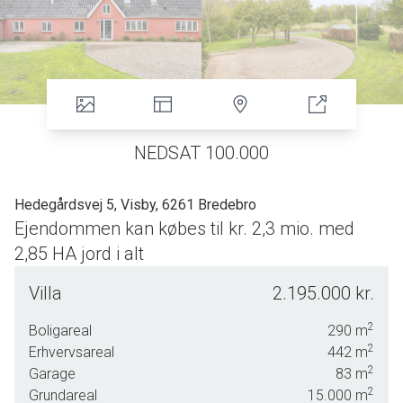
NEDSAT 100.000
Hedegårdsvej 5, Visby, 6261 Bredebro
Ejendommen kan købes til kr. 2,3 mio. med
2,85 HA jord i alt
Attraktiv nedlagt landbrugsejendom med gode
Villa
2.195.000 kr.
anvendelsesmuligheder.
2
Boligareal
290
m
Masser af plads, natur og muligheder.
2
Erhvervsareal
442
m
Med en rigtig god beliggenhed ud til naturen, højt til himlen
2
Garage
83
m
og omkranset af smuk natur, ligger denne ejendom fredeligt
2
Grundareal
15.000
m