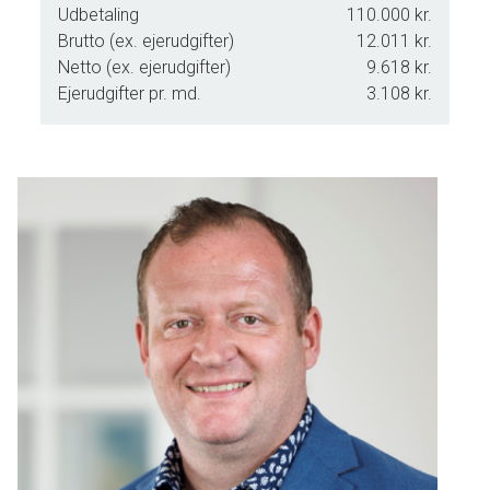
Udbetaling
110.000 kr.
nedenfor og vi vil bestræbe os på at imødekomme dit
Brutto (ex. ejerudgifter)
12.011 kr.
ønske, dog skal vi først forhøre os hos sælger samt
Netto (ex. ejerudgifter)
9.618 kr.
undersøge i vores kalender. Vi ringer til dig for at aftale
Ejerudgifter pr. md.
3.108 kr.
endelig tid for en fremvisning.