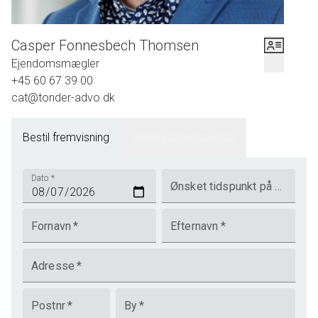
Casper Fonnesbech Thomsen
Ejendomsmægler
+45 60 67 39 00
cat@tonder-advo.dk
Bestil fremvisning
Bestil salgsmateriale
Dato
*
Ønsket tidspunkt på dagen
Fornavn
*
Efternavn
*
Adresse
*
Postnr
*
By
*