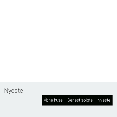
Nyeste
Åbne huse
Senest solgte
Nyeste