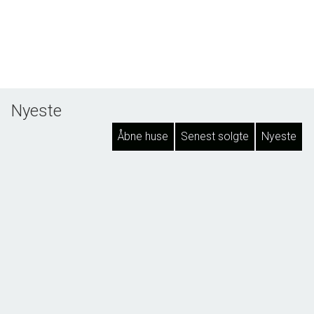
Nyeste
Åbne huse
Senest solgte
Nyeste