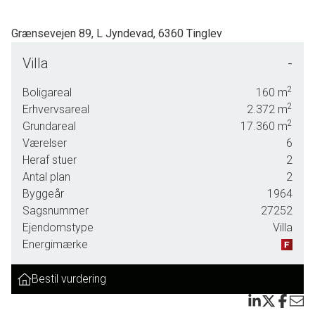
Grænsevejen 89, L Jyndevad, 6360 Tinglev
SOLGT - skal vi også sælge din bolig? En vurdering hos os er mere end
Villa
-
bare en vurdering. God dialog hos os er et nøgleord og vi vil gøre en forskel.
Kontakt venligst Casper Fonnesbech Thomsen fra Advokatfirmaet Karen
2
Boligareal
160
m
Marie Hansen & Anders C. Hansen på tlf: 7472 3900 eller 6067 3900 for en
2
Erhvervsareal
2.372
m
2
uforpligtende salgsvurdering.
Grundareal
17.360
m
Værelser
6
Heraf stuer
2
Antal plan
2
Byggeår
1964
Sagsnummer
27252
Ejendomstype
Villa
Energimærke
Bestil vurdering