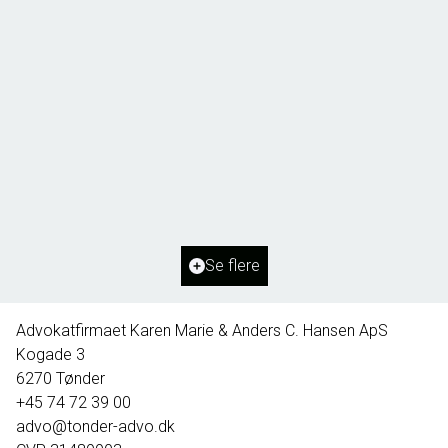
Borg 55,
6261 Bredebro
2
Boligareal
91
m
2
Grundareal
1.127
m
Ejendomstype
Villa
Se flere
395.000 kr.
Advokatfirmaet Karen Marie & Anders C. Hansen ApS
Kogade 3
6270
Tønder
+45 74 72 39 00
advo@tonder-advo.dk