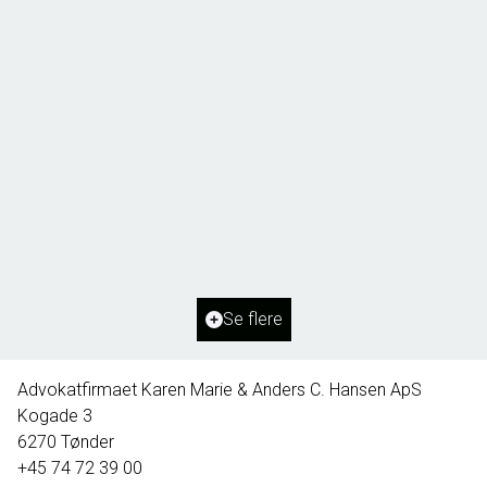
Borg 55,
6261 Bredebro
2
Boligareal
91
m
2
Grundareal
1.127
m
Ejendomstype
Villa
Se flere
395.000 kr.
Advokatfirmaet Karen Marie & Anders C. Hansen ApS
Kogade 3
6270
Tønder
+45 74 72 39 00