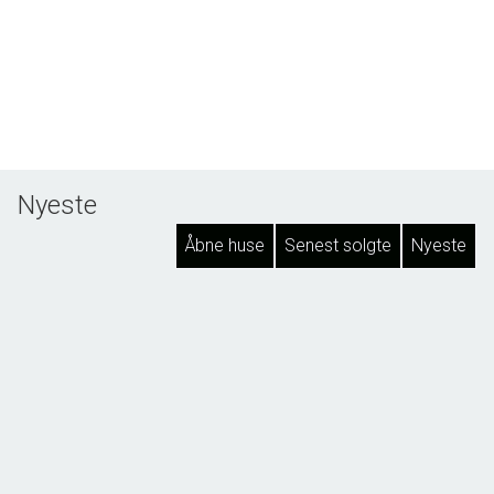
Nyeste
Åbne huse
Senest solgte
Nyeste