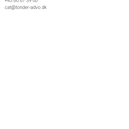
+45 60 67 39 00
cat@tonder-advo.dk