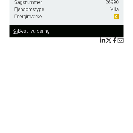
Sagsnummer
26990
Ejendomstype
Villa
.
Energimærke
lse
Bestil vurdering
ler