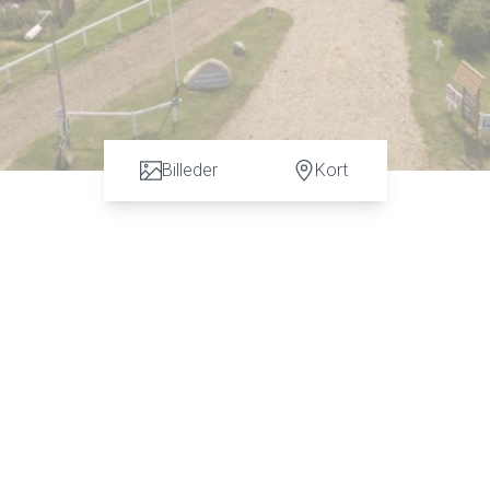
Billeder
Kort
 og hytter, er nu muligheden her. Vadehavscamping er placeret i Emmerlev Klev i
får du og dine gæster mulighed for, at slappe helt af i de smukke sønderjyske
gle af Danmarks bredeste strande og badevilkårene er optimale.
 på 12 m2, og 4 hytter på 16 m2. Campingpladsen er en 3 stjernet, og ligger ca. 1
kudte dige starter mod syd. Derfor er vi omgivet af en natur, som man kun kan drømm