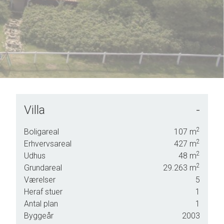
Villa
-
 i
2
Boligareal
107
m
2
Erhvervsareal
427
m
2
Udhus
48
m
2
Grundareal
29.263
m
Værelser
5
00
Heraf stuer
1
Antal plan
1
e om i
Byggeår
2003