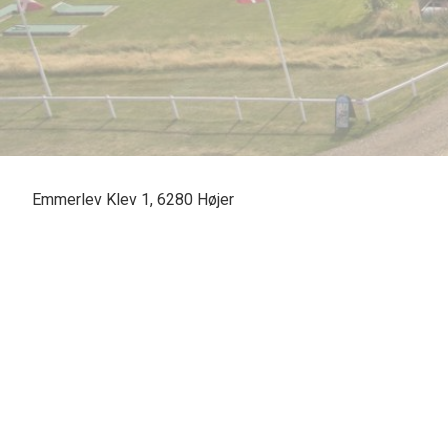
Emmerlev Klev 1, 6280 Højer
Hvis du drømmer om din egen campingplads med plads til både campingvogne
Højer, og ligger omgivet af skøn natur.
Med Vadehavet få hundrede meter væk fra pladsen, og en super udsigt hertil 
omgivelser. Rømø er desuden heller ikke langt væk, hvor der kan opleves no
Vadehavs camping er en rolig plads med 125 pladser, 6 hytter hvoraf 2 hytter
meter fra Vadehavet, Sønderjylland, nord for Højer - lige der, hvor det frems
sin hverdag - og som man godt kunne fristes til at tro var gået tabt i Danmark.