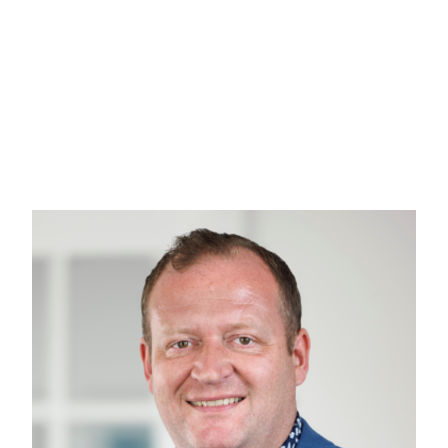
Campingpladsen udbydes med en unik mulighed for at blive selvstændig plads
3.000.000 og 3.050.000. Dette er en mulighed for at udleve en livsstil med fa
bygningen fra 2003, også refereret til som bygning A, som indeholder 107 
som reception.
Bygning B på i alt 152 m2, med anvendelse som tv stue / bar. Bygning D med a
ejendommen, kan alle gæster nyde en dukkert på de varme dage.
Velkommen til Emmerlev Klev 1, 6280 Højer.
Kontakt venligst Casper Fonnesbech Thomsen fra Advokatfirmaet Karen Marie
yderligere oplysninger.