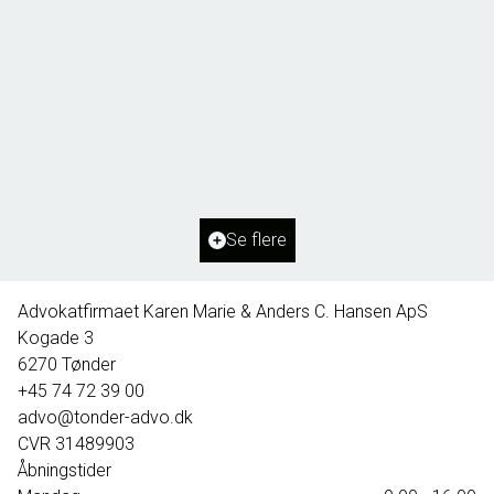
Borg 55,
6261 Bredebro
2
Boligareal
91
m
2
Grundareal
1.127
m
Ejendomstype
Villa
Se flere
395.000 kr.
Advokatfirmaet Karen Marie & Anders C. Hansen ApS
Kogade 3
6270
Tønder
+45 74 72 39 00
advo@tonder-advo.dk
CVR
31489903
Åbningstider