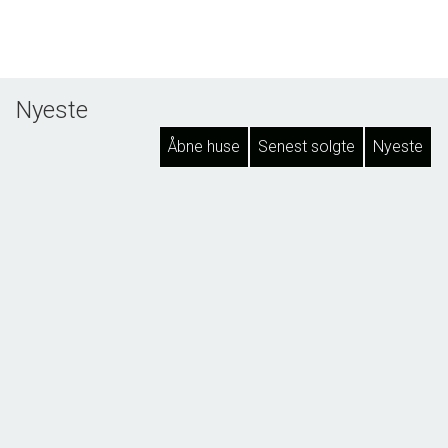
Nyeste
Åbne huse
Senest solgte
Nyeste