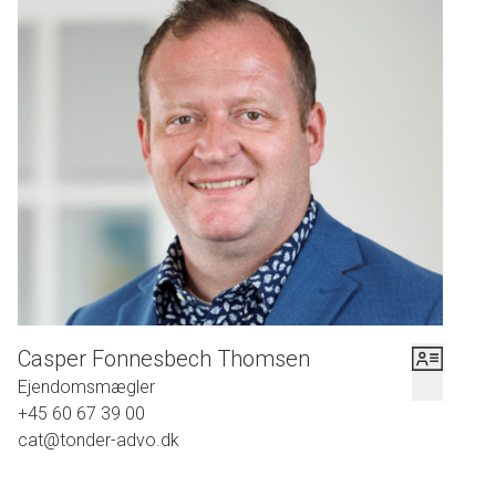
hverdagsmåltider og morgenkaffen.
Ude i den lille fine have er der rig mulighed for at nyde solens stråler.
En nem og overkommelig bolig med en god indretning, en solrig, lukket have og en
virkelig god beliggenhed nær centrum.
Velkommen til Bockenså 12, 6270 Tønder.
Casper Fonnesbech Thomsen
Ejendomsmægler
+45 60 67 39 00
cat@tonder-advo.dk